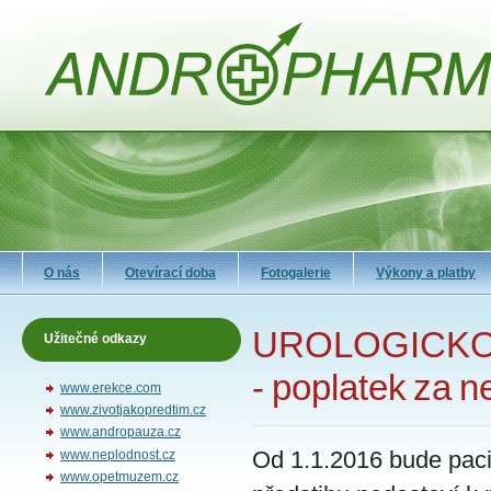
O nás
Otevírací doba
Fotogalerie
Výkony a platby
UROLOGICKO
Užitečné odkazy
- poplatek za n
www.erekce.com
www.zivotjakopredtim.cz
www.andropauza.cz
Od 1.1.2016 bude paci
www.neplodnost.cz
www.opetmuzem.cz