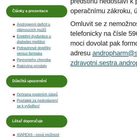
předstihu nedostaví k
operačnímu zákroku, ú
Články a prezentace
Omluvit se z nemožnos
Androgenni deficit u
stárnoucích mužů
telefonicky na čísle 
Erektilní dysfunkce u
moci dovolat pak for
diabetes mellitus
Potravinové doplňky
adresu
andropharm@s
versus farmaka
Peyronieho choroba
zdravotni.sestra.and
Rakovina prostaty
Důležitá upozornění
Ochrana osobních údajů
Poplatek za nedostavení
se k vyšetření
Lékař doporučuje
XIAPEX® - nová možnost