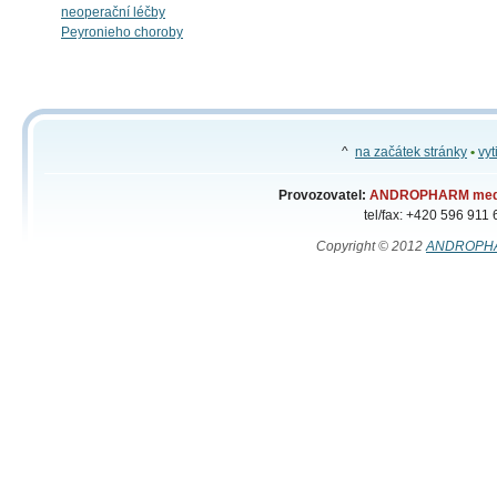
neoperační léčby
Peyronieho choroby
^
na začátek stránky
•
vyt
Provozovatel:
ANDROPHARM medic
tel/fax: +420 596 911
Copyright © 2012
ANDROPHA