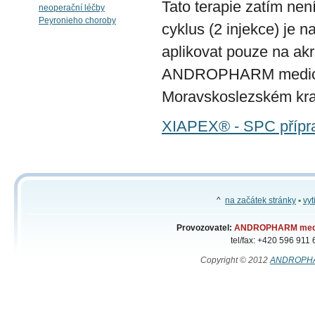
Tato terapie zatím nen
neoperační léčby
Peyronieho choroby
cyklus (2 injekce) je
aplikovat pouze na akr
ANDROPHARM medical s
Moravskoslezském kraj
XIAPEX® - SPC přípr
^
na začátek stránky
•
vyt
Provozovatel:
ANDROPHARM medic
tel/fax: +420 596 911
Copyright © 2012
ANDROPHA