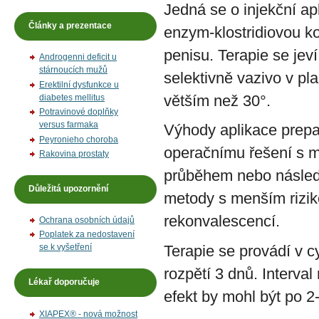
Jedná se o injekční 
Články a prezentace
enzym-klostridiovou ko
penisu. Terapie se jev
Androgenni deficit u
stárnoucích mužů
selektivně vazivo v pl
Erektilní dysfunkce u
větším než 30°.
diabetes mellitus
Potravinové doplňky
versus farmaka
Výhody aplikace prep
Peyronieho choroba
operačnímu řešení s 
Rakovina prostaty
průběhem nebo následn
Důležitá upozornění
metody s menším rizik
rekonvalescencí.
Ochrana osobních údajů
Poplatek za nedostavení
Terapie se provádí v 
se k vyšetření
rozpětí 3 dnů. Interva
Lékař doporučuje
efekt by mohl být po 2
XIAPEX® - nová možnost