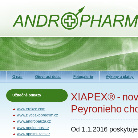
O nás
Otevírací doba
Fotogalerie
Výkony a platby
XIAPEX® - nov
Užitečné odkazy
Peyronieho ch
www.erekce.com
www.zivotjakopredtim.cz
www.andropauza.cz
Od 1.1.2016 poskytuje
www.neplodnost.cz
www.opetmuzem.cz